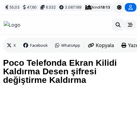
55,03
47,60
6.532
3.067.169
İkindi
18:13
Kopyala
Yaz
X
Facebook
WhatsApp
Poco Telefonda Ekran Kilidi
Kaldırma Desen şifresi
değiştirme Kaldırma