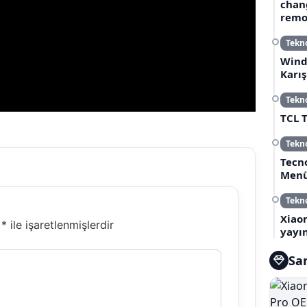
chang
remo
Tekno
Windo
Karış
Tekno
TCL T
Tekno
Tecno
Menü
Tekno
Xiao
r
*
ile işaretlenmişlerdir
yayın
San