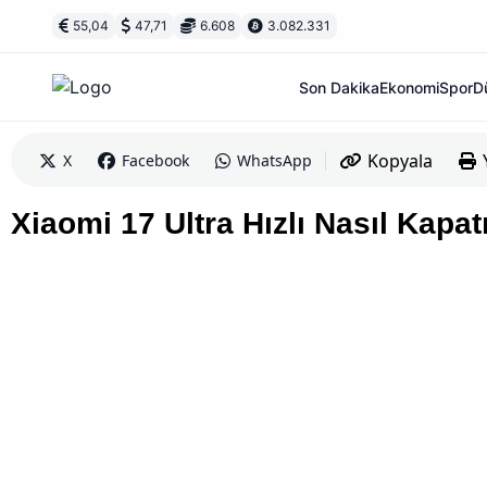
55,04
47,71
6.608
3.082.331
Son Dakika
Ekonomi
Spor
D
Kopyala
X
Facebook
WhatsApp
Xiaomi 17 Ultra Hızlı Nasıl Kapatı