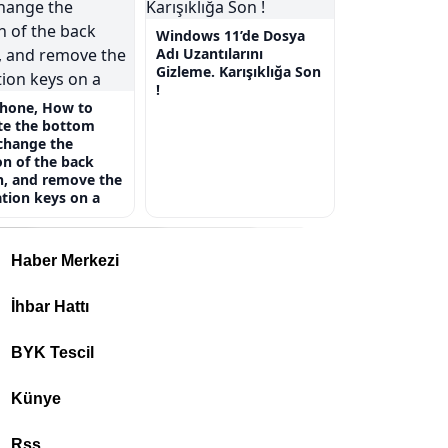
Windows 11’de Dosya
Adı Uzantılarını
Gizleme. Karışıklığa Son
!
Phone, How to
te the bottom
change the
on of the back
n, and remove the
tion keys on a
Haber Merkezi
İhbar Hattı
BYK Tescil
Künye
Rss