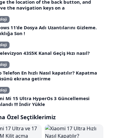
e the location of the back button, and
ve the navigation keys on a
loji
ws 11’de Dosya Adı Uzantılarını Gizleme.
ıklığa Son !
loji
elevizyon 43S5K Kanal Geçiş Hızı nasıl?
loji
 Telefon En hızlı Nasıl kapatılır? Kapatma
sünü ekrana getirme
loji
mi Mi 15 Ultra HyperOs 3 Güncellemesi
landı !!! İndir Yükle
a Özel Seçtiklerimiz