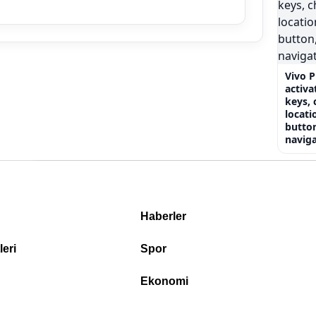
Vivo 
activa
keys, 
locati
butto
naviga
Haberler
eri
Spor
Ekonomi