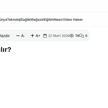
ünya
Teknoloji
Sağlık
Mağazin
Eğitim
News
Video Haber
Yazdır
A-
A+
22 Mart 2026
76
0
lır?