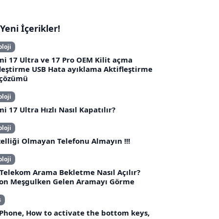
Yeni İçerikler!
loji
i 17 Ultra ve 17 Pro OEM Kilit açma
leştirme USB Hata ayıklama Aktifleştirme
 çözümü
loji
i 17 Ultra Hızlı Nasıl Kapatılır?
loji
elliği Olmayan Telefonu Almayın !!!
loji
 Telekom Arama Bekletme Nasıl Açılır?
fon Meşgulken Gelen Aramayı Görme
s
Phone, How to activate the bottom keys,