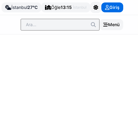
İstanbul
27°C
Öğle
13:15
Giriş
İstanbul
Menü