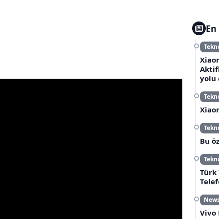
En 
Tekno
Xiaom
Aktif
yolu
Tekno
Xiaom
Tekno
Bu öz
Tekno
Türk
Tele
New
Vivo 