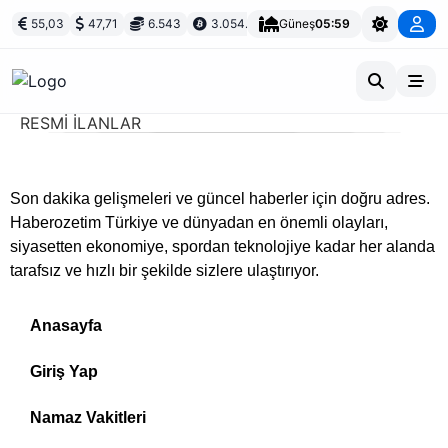
55,03
47,71
6.543
3.054.958
Güneş
05:59
RESMİ İLANLAR
Son dakika gelişmeleri ve güncel haberler için doğru adres.
Haberozetim Türkiye ve dünyadan en önemli olayları,
siyasetten ekonomiye, spordan teknolojiye kadar her alanda
tarafsız ve hızlı bir şekilde sizlere ulaştırıyor.
Anasayfa
Giriş Yap
Namaz Vakitleri