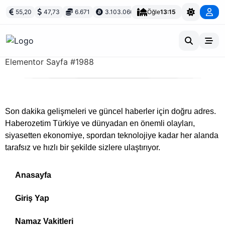
55,20
47,73
6.671
3.103.066
Öğle
13:15
Elementor Sayfa #1988
Son dakika gelişmeleri ve güncel haberler için doğru adres.
Haberozetim Türkiye ve dünyadan en önemli olayları,
siyasetten ekonomiye, spordan teknolojiye kadar her alanda
tarafsız ve hızlı bir şekilde sizlere ulaştırıyor.
Anasayfa
Giriş Yap
Namaz Vakitleri